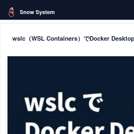
Snow System
wslc（WSL Containers）でDocker Desk