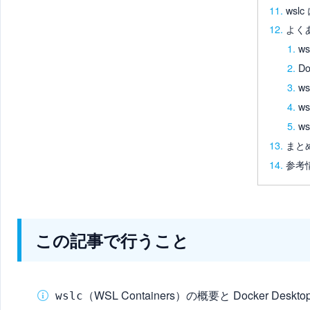
ws
よく
w
D
w
w
w
まと
参考
この記事で行うこと
（WSL Containers）の概要と Docker De
wslc