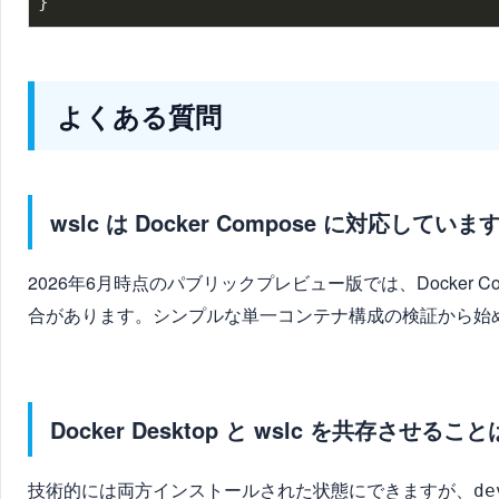
よくある質問
wslc は Docker Compose に対応してい
2026年6月時点のパブリックプレビュー版では、Docker C
合があります。シンプルな単一コンテナ構成の検証から始
Docker Desktop と wslc を共存させ
技術的には両方インストールされた状態にできますが、
de