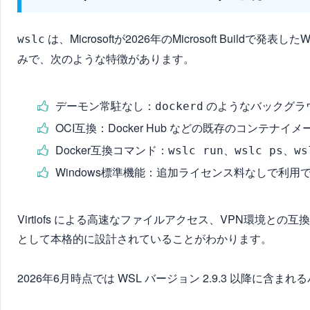
は、Microsoftが2026年のMicrosoft Build
wslc
みで、次のような特徴があります。
デーモン常駐なし：
のようなバックグラ
dockerd
OCI互換：Docker Hub などの既存のコンテナ
Docker互換コマンド：
、
、
wslc run
wslc ps
ws
Windows標準機能：追加ライセンス料なしで利
Virtiofs による高速なファイルアクセス、VPN環境との互換
として本格的に設計されていることがわかります。
2026年6月時点では WSL バージョン 2.9.3 以降に含