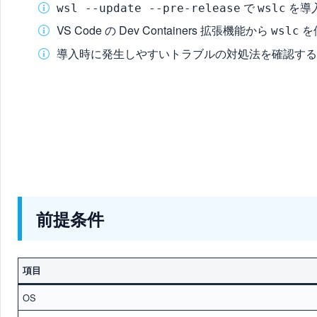
で
を導
wsl --update --pre-release
wslc
VS Code の Dev Containers 拡張機能から
を
wslc
導入時に発生しやすいトラブルの対処法を確認する
前提条件
項目
OS