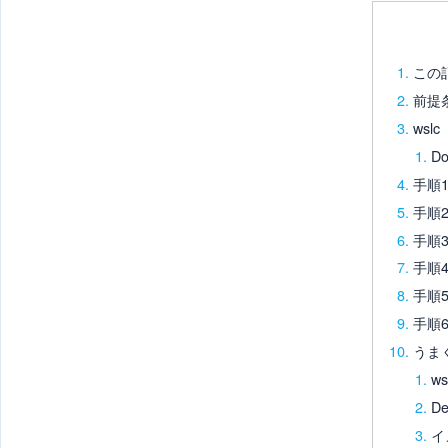
この
前提
wslc
Do
手順
手順
手順3
手順4：
手順5
手順
うま
w
D
イ