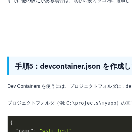
すでに他の設定がある場合は、既存の波カッコ内に追加し
手順5：devcontainer.json 
Dev Containers を使うには、プロジェクトフォルダに
.de
プロジェクトフォルダ（例:
）の直
C:\projects\myapp
{

"name"
: 
"wslc-test"
,
