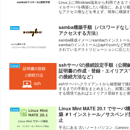
Linux上にWindows端末から利用できるフ
イルサーバを構築したい場合に、あまり
なアクセス権などを考えず、簡単に構築
手順をご紹介します。ユーザ・パスワー
しでsambaを利用したい場合は、こちら
事を参考にしてください。構...
samba構築手順（パスワードなし
Linux
アクセスする方法）
samba構成イメージsambaのインストー
sambaのインストールはaptやyumなど利
されているデストリビューションに応じ
のでインストールします。Ubuntuの場合
sudo apt install sambaCentOSの場合s...
sshサーバの接続設定手順（公開
Linux
証明書の作成・登録・エイリアス
の接続方法など）
sshサーバへクライアントから秘密鍵で接
するまでの手順をまとめました。頻繁に
する環境であればエイリアス登録すると
になります。環境と作業手順環境作業手
Noクライアント／サーバ作業内容1クライ
ントキーペアを作成する2クライアントサ..
Linux Mint MATE 20.1 でサーバ
Linux
築 ＃1 インストール／サスペンド
止
手元にある 古いノートパソコン（Lenovo