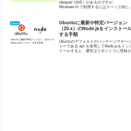
ideapad 120S）があるのですが、
Windows10 で利用するにはスペック的に
しいので、動作の軽いLinux Mint MATE 20
をインストールしてみようと考えたので
が...
Ubuntuに最新や特定バージョン
Linux
（20.x）のNode.jsをインストー
する手順
Ubuntuのデフォルトのパッケージマネー
ャーである apt を使用してNode.jsをイン
トールすると、通常はリポジトリに登録
ているバージョンがインストールされま
しかし、最新バージョンまたは特定のバ
ョン（例: 20.x）を...