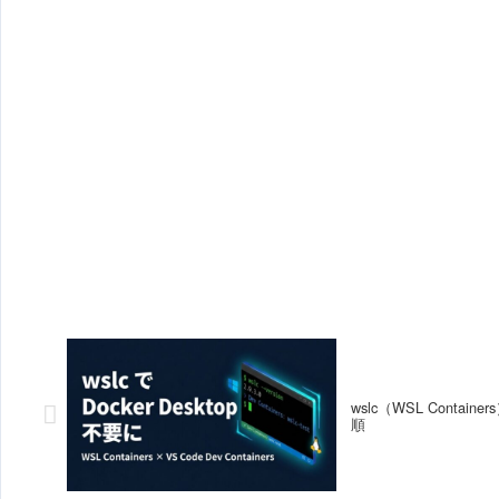
wslc（WSL Containe
順