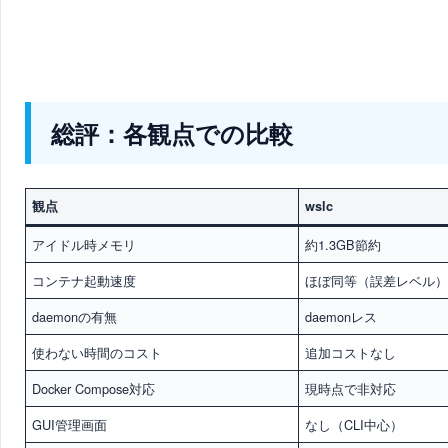
総評：各観点での比較
観点
wslc
アイドル時メモリ
約1.3GB節約
コンテナ起動速度
ほぼ同等（誤差レベル
daemonの有無
daemonレス
使わない時間のコスト
追加コストなし
Docker Compose対応
現時点で非対応
GUI管理画面
なし（CLI中心）