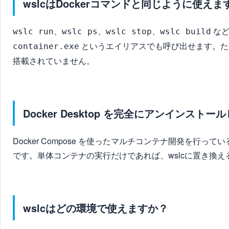
wslcはDockerコマンドと同じように使えま
、
、
、
など
wslc run
wslc ps
wslc stop
wslc build
というエイリアスでも呼び出せます。た
container.exe
搭載されていません。
Docker Desktop を完全にアンインス
Docker Compose を使ったマルチコンテナ開発を行ってい
です。単体コンテナの実行だけであれば、wslcに置き換
wslcはどの環境で使えますか？