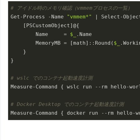
# アイドル時のメモリ確認（vmmemプロセスの一覧）
Get-Process -Name 
"vmmem*"
 | Select-Objec
    [PSCustomObject]@{

        Name     = 
$_
.Name

        MemoryMB = [math]::Round(
$_
.Worki
    }

}

# wslc でのコンテナ起動速度計測
Measure-Command { wslc run --rm hello-wor
# Docker Desktop でのコンテナ起動速度計測