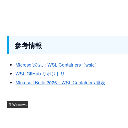
参考情報
Microsoft公式：WSL Containers（wslc）
WSL GitHub リポジトリ
Microsoft Build 2026：WSL Containers 発表
Windows