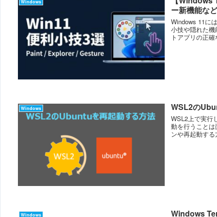
【Windo
Windows
ー新機能など
Windows 
小技や隠れた機
トアプリの正確
使うツール...
WSL2のUb
Windows
WSL2上で実行
動を行うことは面
ンや再起動する方
Windows 
Windows