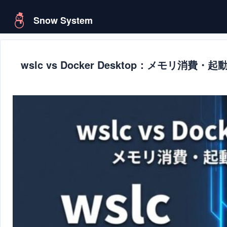
Snow System
wslc vs Docker Desktop：メモリ消