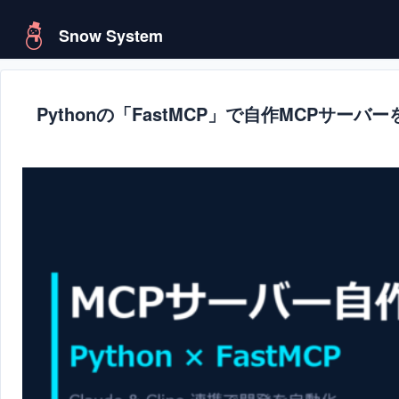
Snow System
Pythonの「FastMCP」で自作MCPサー