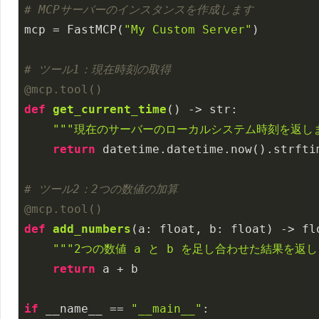
# MCPサーバーのインスタンスを作成します
mcp = FastMCP(
"My Custom Server"
)

# ツール1：現在時刻の取得
@mcp.tool()
def
get_current_time
()
 -> str:
"""現在のサーバーのローカルシステム時刻を返しま
return
 datetime.datetime.now().strfti
# ツール2：2つの数値の加算
@mcp.tool()
def
add_numbers
(a: float, b: float)
 -> fl
"""2つの数値 a と b を足し合わせた結果を返し
return
 a + b

if
 __name__ == 
"__main__"
:
