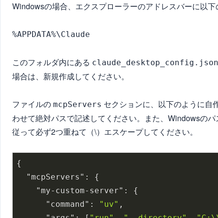
Windowsの場合、エクスプローラーのアドレスバーに以
%APPDATA%\Claude
このフォルダ内にある
claude_desktop_config.jso
場合は、新規作成してください。
ファイルの
セクションに、以下のように自
mcpServers
わせて絶対パスで記述してください。また、Windowsの
従って必ず2つ重ねて（\）エスケープしてください。
{

"mcpServers"
: {

"my-custom-server"
: {

"command"
: 
"uv"
,

"args"
: [
"run"
, 
"--directory"
, 
"C:\