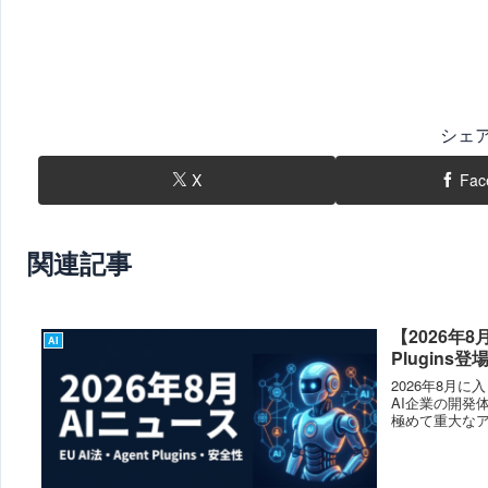
シェ
X
Fac
関連記事
【2026年8
AI
Plugin
2026年8月
AI企業の開発
極めて重大な
動向...