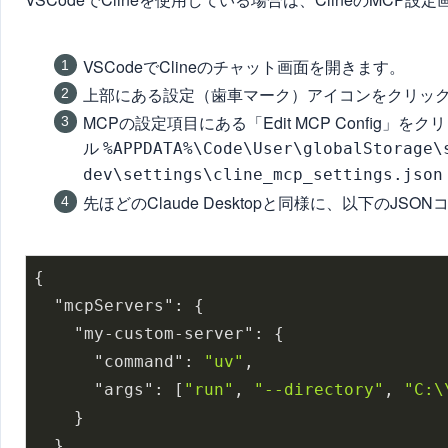
VSCodeでClineのチャット画面を開きます。
上部にある設定（歯車マーク）アイコンをクリッ
MCPの設定項目にある「Edit MCP Config
ル
%APPDATA%\Code\User\globalStorage\
dev\settings\cline_mcp_settings.json
先ほどのClaude Desktopと同様に、以下のJ
{

"mcpServers"
: {

"my-custom-server"
: {

"command"
: 
"uv"
,

"args"
: [
"run"
, 
"--directory"
, 
"C:\
    }

  }
