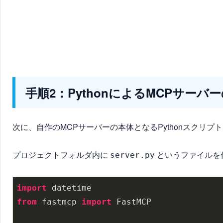
手順2：PythonによるMCPサーバ
次に、自作のMCPサーバーの本体となるPythonスクリプ
プロジェクトフォルダ内に
というファイルを
server.py
import
from
 fastmcp 
import
 FastMCP
