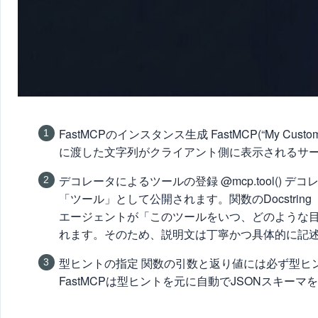
FastMCPのインスタンス生成 FastMCP(“My Cu
に渡した文字列がクライアント側に表示されるサ
デコレータによるツールの登録 @mcp.tool()
「ツール」として公開されます。関数のDocstri
エージェントが「このツールをいつ、どのような
れます。そのため、説明文は丁寧かつ具体的に記
型ヒントの指定 関数の引数と返り値には必ず型ヒント（a: 
FastMCPは型ヒントを元に自動でJSONスキ