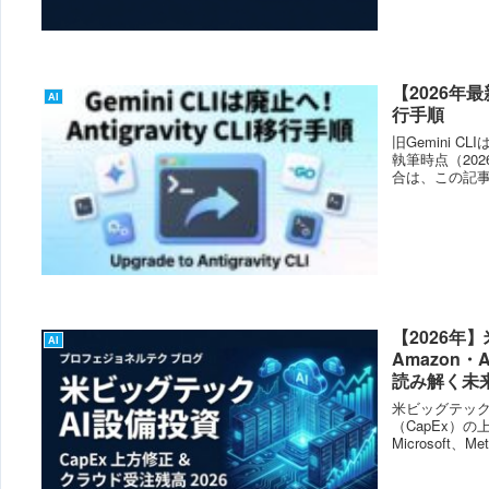
【2026年最新
AI
行手順
旧Gemini 
執筆時点（20
合は、この記事
【2026年
AI
Amazon・
読み解く未
米ビッグテック
（CapEx）の
Microsoft、