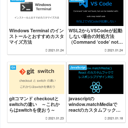
try prefixing the
command with ‘winpty’）
Windows Terminal のイン
WSL2からVSCodeが起動
ストールとおすすめカスタ
しない場合の対処方法
マイズ方法
（Command ‘code’ not
found, but can be
2021.01.24
2021.01.24
installed with: sudo snap
install code）
Git
JavaScript
gitコマンド checkoutと
javascriptの
switchの違い ～これか
window.matchMediaで
らはswitchを使おう～
reactのカスタムフック
（useMediaQuery）を作
2021.01.23
2021.01.18
成してレスポンシブ対応