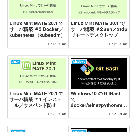
Linux Mint MATE 20.1 で
Linux Mint MATE 20.1 で
サーバ構築 ＃3 Docker／
サーバ構築 ＃2 ssh／xrdp
kubernetes（kubeadm）
リモートデスクトップ
2021.02.09
2021.02.09
Linux
Windows
Linux Mint MATE 20.1 で
Windows10 の GitBash
サーバ構築 ＃1 インスト
で
ール／サスペンド防止
docker/telnet/python/my
sql が実行できない場合は
2021.02.09
2021.01.30
winpty で実行 （the
input device is not a TTY.
If you are using mintty,
Windows
Windows