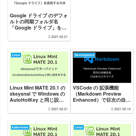
Google ドライブ のデフォ
ルトの同期フォルダ名
「Google ドライブ」を変
更する方法
2021.02.21
Linux
Development
Linux Mint MATE 20.1 の
VSCode の 拡張機能
xkeysnal で Windows の
（Markdown Preview
AutoHotKey と同じ設定
Enhanced）で目次の自動
をする
生成と CSS で見た目をカ
2021.02.21
2021.02.14
スタマイズする
kubernetes
Linux