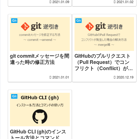
2021.01.09
2021.01.02
Terminal + PowerToys)
Git
Git
git commitメッセージを間
GitHubのプルリクエスト
違った時の修正方法
（Pull Request）でコン
フリクト（Conflict）が発
生した場合の解決方法 ～
2021.01.01
2020.12.19
merge編～
Git
GitHub CLI (gh)のインス
トール方法とコマンド