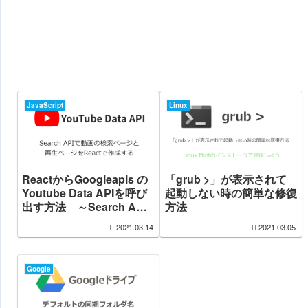
JavaScript
Linux
ReactからGoogleapis の
「grub >」が表示されて
Youtube Data APIを呼び
起動しない時の簡単な修復
出す方法 ～Search API
方法
を呼び出して動画の検索ペ
2021.03.14
2021.03.05
ージと再生ページを作成す
る～
Google