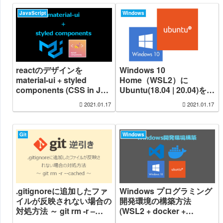
JavaScript
Windows
reactのデザインを
Windows 10
material-ui + styled
Home（WSL2）に
components (CSS in JS)
Ubuntu(18.04 | 20.04)をイ
を組み合わせて利用する
ンストールする手順まとめ
2021.01.17
2021.01.17
Git
Windows
.gitignoreに追加したファ
Windows プログラミング
イルが反映されない場合の
開発環境の構築方法
対処方法 ～ git rm -r –
(WSL2 + docker +
cached ～
VSCode + GitHub CLI +