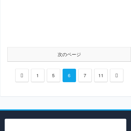
次のページ
前
次
1
5
6
7
11
へ
へ