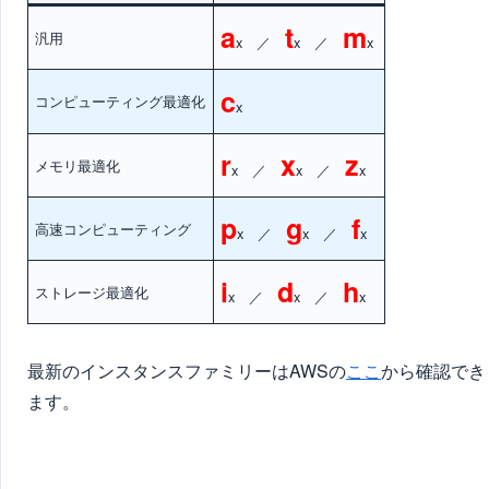
a
t
m
汎用
x ／
x ／
x
c
コンピューティング最適化
x
r
x
z
メモリ最適化
x ／
x ／
x
p
g
f
高速コンピューティング
x ／
x ／
x
i
d
h
ストレージ最適化
x ／
x ／
x
最新のインスタンスファミリーはAWSの
ここ
から確認でき
ます。