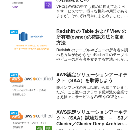
VPCはAWSの中でも初めに抑えておくべ
きサービスです。様々な機能や用語があり
ますが、それぞれ簡単にまとめました。数
量的な制約VPC１リージョンに
5VPCCIDRは、/16から/28の範囲で指定サ
ブネット１VPCに200サブネットElast...
Redshift の Table および View の
AWS
所有者(owner)の確認方法と変更
方法
Redshift のテーブルやビューの所有者を調
べる方法がわからないRedshift のテーブル
やビューの所有者を変更する方法がわから
ないこの記事では AWS Redshift のカタロ
グテーブルを用いたテーブルやビューの所
有者の確認方法と...
AWS認定ソリューションアーキテ
AWS
クト（SAA）を取得しよう
脱オンプレ化の波は以前から感じていまし
たが、ここ数年はクラウド反対派の企業で
さえ徐々にサービスをAWSやGCPといっ
たクラウドサービスへの移行を始めていま
す。私の場合は幸いにも業務で２年ほど前
からAWSやGCPといったクラウド環境に
AWS認定ソリューションアーキテ
AWS
触れる機...
クト（SAA）試験対策 － S3／
Glacier／Glacier Deep Archiveま
とめ