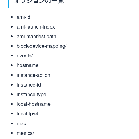
オプションの一覧
ami-id
ami-launch-index
ami-manifest-path
block-device-mapping/
events/
hostname
instance-action
instance-id
instance-type
local-hostname
local-ipv4
mac
metrics/