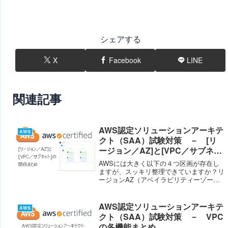
シェアする
X
Facebook
LINE
関連記事
AWS認定ソリューションアーキテ
AWS
クト（SAA）試験対策 － [リ
ージョン／AZ]と[VPC／サブネッ
ト]の関係まとめ
AWSには大きく以下の４つ区画が存在し
ますが、スッキリ整理できていますか？リ
ージョンAZ（アベイラビリティーゾー
ン）VPC（Virtual Prvate Network）サブ
ネット次のように考えると理解しやすいの
ではないでしょうか？AWS側...
AWS認定ソリューションアーキテ
AWS
クト（SAA）試験対策 － VPC
の各機能まとめ