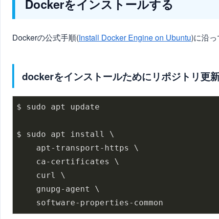
Dockerをインストールする
Dockerの公式手順(
Install Docker Engine on Ubuntu
)に沿
dockerをインストールためにリポジトリ更
$ sudo apt update

$ sudo apt install \

    apt-transport-https \

    ca-certificates \

    curl \

    gnupg-agent \

    software-properties-common