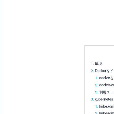
環境
Docker
dock
docke
利用ユー
kubernete
kube
kubeadm