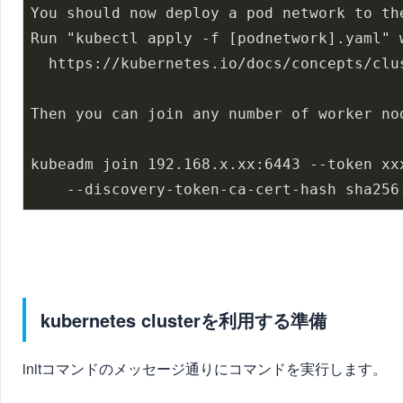
You should now deploy a pod network to the
Run "kubectl apply -f [podnetwork].yaml" 
  https://kubernetes.io/docs/concepts/clus
Then you can join any number of worker no
kubeadm join 192.168.x.xx:6443 --token xxx
    --discovery-token-ca-cert-hash sha256
kubernetes clusterを利用する準備
initコマンドのメッセージ通りにコマンドを実行します。