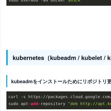
sudo usermod -aG docker 
$USER
kubernetes（kubeadm / kubel
kubeadmをインストールためにリポジトリ
curl -s https://packages.cloud.google.com
sudo apt-
add
-repository 
"deb http://apt.k