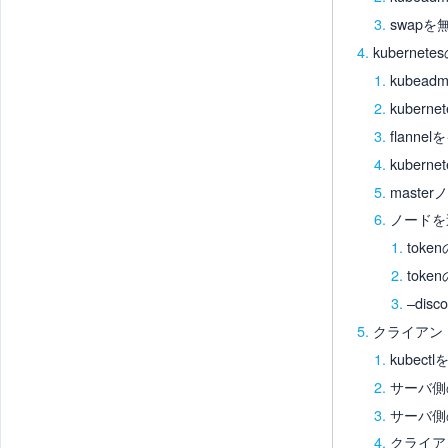
swap
kuberne
kubea
kubern
flann
kuber
mast
ノードを
toke
toke
–disc
クライアント
kubec
サーバ側の
サーバ側
クライアン