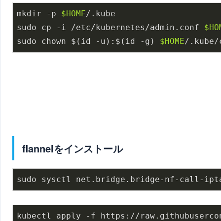
mkdir -p 
$HOME
/.kube

sudo cp -i /etc/kubernetes/admin.conf 
$HO
sudo chown $(id -u):$(id -g) 
$HOME
/.kube/
flannelをインストール
sudo sysctl net.bridge.bridge-nf-call-ipt
kubectl apply -f https://raw.githubuserco