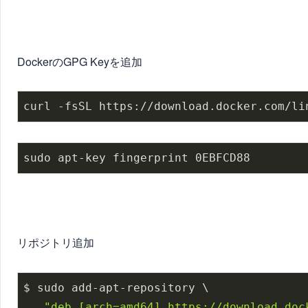
DockerのGPG Keyを追加
curl -fsSL https://download.docker.com/li
sudo apt-key fingerprint 0EBFCD88
リポジトリ追加
$ sudo add-apt-repository \

"deb [arch=amd64] https://download.dock