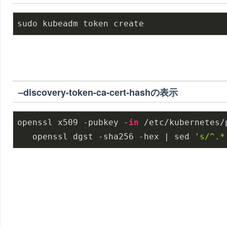
sudo kubeadm token create
–discovery-token-ca-cert-hashの表示
openssl x509 -pubkey -
in
 /etc/kubernetes/
   openssl dgst -sha256 -hex | sed 
's/^.*