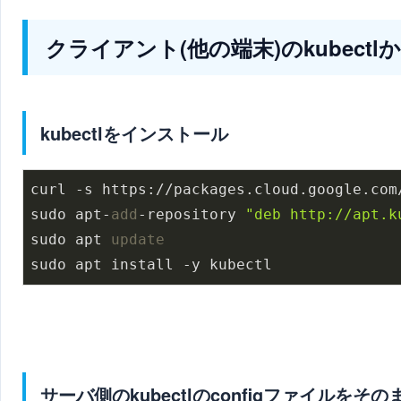
クライアント(他の端末)のkubec
kubectlをインストール
curl -s https://packages.cloud.google.com
sudo apt-
add
-repository 
"deb http://apt.k
sudo apt 
update
sudo apt install -y kubectl
サーバ側のkubectlのconfigファイルをそ