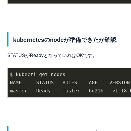
kubernetesのnodeが準備できたか確認
STATUSがReadyとなっていればOKです。
$ kubectl get nodes

NAME     STATUS   ROLES    AGE    VERSION

master   Ready    master   6d21h   v1.18.