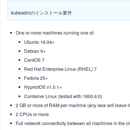
kubeadmのインストール要件
One or more machines running one of:
Ubuntu 16.04+
Debian 9+
CentOS 7
Red Hat Enterprise Linux (RHEL) 7
Fedora 25+
HypriotOS v1.0.1+
Container Linux (tested with 1800.6.0)
2 GB or more of RAM per machine (any less will leave li
2 CPUs or more
Full network connectivity between all machines in the clu